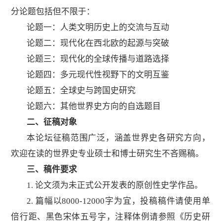
分论题包括但不限于：
论题
一
：
人类文明
历史上的交流与互动
论题
二
：
现代化在西北欧的起源与突破
论题
三
：
现代化的全球传播与道路选择
论题
四
：
多元现代性视野下的文明互鉴
论题
五
：
全球史与跨国史研究
论题
六
：
其他世界史方向的自选题目
二、征稿对象
本论坛征稿范围广泛，涵盖世界史各研究方向，
欢迎在读的世界史专业硕士和博士研究生不吝赐稿。
三、稿件要求
1. 论文须为未正式公开发表的原创性史学作品。
2. 篇幅以8000-1
2
000字为宜，投稿稿件请使用单
倍行距、黑色宋体五号字，注释体例请参照《历史研