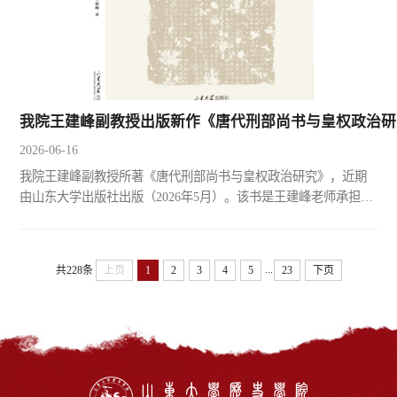
我院王建峰副教授出版新作《唐代刑部尚书与皇权政治研
2026-06-16
我院王建峰副教授所著《唐代刑部尚书与皇权政治研究》，近期
由山东大学出版社出版（2026年5月）。该书是王建峰老师承担的
国家社科基金后期资助项目的结项成果。《唐代刑部尚书与皇权
政治研究》共分三篇九章，对唐代刑部尚书进行综合性研究。主
要内容包括：概括刑部尚书的职掌和使职，考察刑部尚书的人事
...
共228条
上页
1
2
3
4
5
23
下页
任免，剖析刑部尚书与唐代皇权政治的互动关系，探讨唐代政治
局势变幻对刑部尚书诸方面的影响等。通过对刑部尚书行政制
度、人...