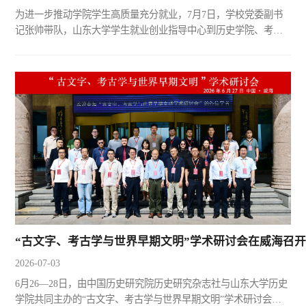
为进一步推动学院学生高质量充分就业，7月7日，学校党委副书
记张帅带队，山东大学学生就业创业指导中心到历史学院、考古
学院就高质量充分就业工作召开调研座谈会。学生就业创业指导
中心主任郭春生，历史学院与考古学院党委书记李海燕，历史学
院院长代国玺，考古学院院长郎剑锋参加座谈。张帅在讲话中谈
到，就业是最基本的民生，要扎实推进就业优先战略。历史、考
古学科具备独特的人才培养优势与发展潜力，学院要立足自身学
科特...
“古文字、考古学与世界早期文明”学术研讨会在威海召
2026-07-03
6月26—28日，由中国历史研究院历史研究杂志社与山东大学历史
学院共同主办的“古文字、考古学与世界早期文明”学术研讨会在