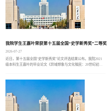
我院学生王嘉叶荣获第十五届全国“史学新秀奖”二等奖
2026-07-27
近日，第十五届全国“史学新秀奖”论文评选结果公布。我院2021
级本科生王嘉叶的毕业论文《异域想象与文化殖民：20世纪初英
国义和团小说中所见拳民形象及其影响》荣获二等奖，论文指导
教师为崔华杰教授。 该文以20世纪初英国义和团小说为研究对
象，探讨了文学叙事与帝国话语之间的关系，以及西方文学对中
国形象建构的影响。文章指出，英国义和团小说并非对历史事件
的简单再现，而是在特定历史语境和文化观念影响下，通过对历
史材...