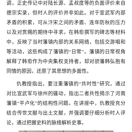
调，正史传记中对陆长源、孟叔度等的负面评价来自
德宗实录，但时人的评价并非如此。对于宣武军内部
矛盾的积累，可从汴宋之间的矛盾、连年防秋的压力
以及对赏赐的期待中寻求。在韩愈撰写的碑志等材料
中，反映了当时藩镇内部的关系网络，包括交游唱和
等活动，这些构成了藩镇的“日常”。藩镇的日常视角
解释了韩愈作为中央集权支持者，却对骄藩韩弘抱有
同情的原因，还原了其思想的多面性。
仇教授指出，要注重藩镇的“共时性”研究，通过
对比宣武军与徐州的骚动，指出二者共性揭示了河南
藩镇“平卢化”的结构性问题。在讲座中，仇教授充分
结合传世文献与出土文献，并强调要仔细分析时人评
论，通过把握史料的脉络解析史事。