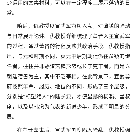
少运用的文集材料，可以在一定程度上展示藩镇的日
常。
随后，仇教授以宣武军为切入点，对藩镇的骚动
与日常展开论述。仇教授详细梳理了董晋入主宣武军
的过程，通过董晋的行程反映其政治手段。仇教授指
出，与元和时期不同，贞元中后期朝廷派往藩镇的继
任者，往往并非熟谙藩镇形势或长于吏干者，而是以
朝廷宿耆为主，其中不乏宰相。在此背景下，宣武幕
府按照年辈、履历、地位的不同，形成了三个层级，
分别是“标望绝人”的陆长源，才德显赫的杨凝、孟叔
度，以及以韩愈为代表的新进少年，形成了明显的分
层。
在董晋去世后，宣武军再度陷入骚乱。仇教授强