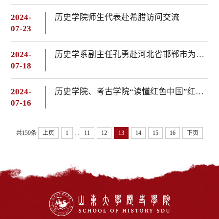
2024-
历史学院师生代表赴希腊访问交流
07-23
2024-
历史学系副主任孔勇赴河北省邯郸市为两名2024级历史学“强基计划”新生送达录取通知书
07-18
2024-
历史学院、考古学院“读懂红色中国”红色实践团队赴威海文登、乳山开展研学活动
07-16
...
共159条
上页
1
11
12
13
14
15
16
下页