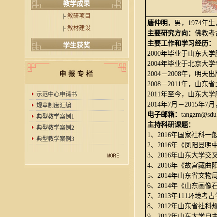
教学成果
|-
教研项目
唐仲明
，男，1974年
|-
教材建设
主要研究方向：
佛教考
主要工作和学习经历：
学生获奖
2000年毕业于山东大
2004年毕业于北京大
2004－2008年，明
2008－2011年，山
2011年至今，山东大
示范中心申请书
2014年7月－2015
规章制度汇编
电子邮箱：
tangzm@sdu.
典型教学案例1
主持科研课题：
典型教学案例2
1、2016年国家社科
典型教学案例3
2、2016年《凤阳县
3、2016年山东大学
4、2016年《故宫藏
5、2014年山东省文
6、2014年《山东画
7、2013年111环
8、2012年山东省社
9、2012年山东大