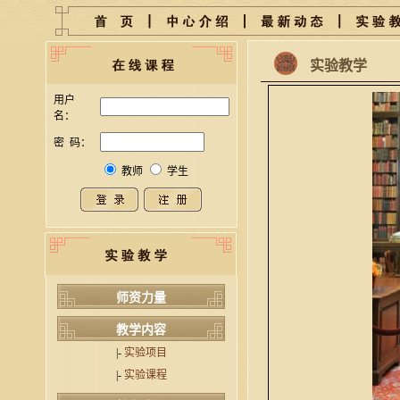
实验教学
用户
名：
密 码：
教师
学生
师资力量
教学内容
|-
实验项目
|-
实验课程