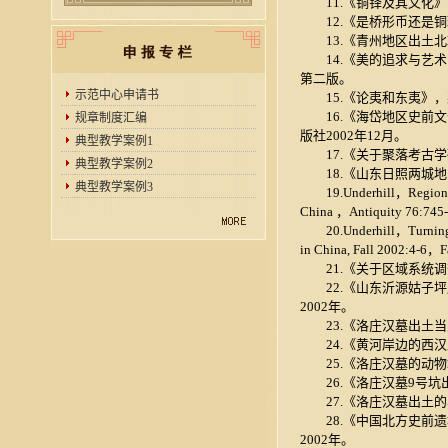
11.《铜铎及其文化》，
12.《是桥形币还是铜璜
13.《青州地区出土北朝
14.《美的追求与艺术
第二版。
示范中心申请书
15.《论夷和东夷》，栾
16.《海岱地区史前文
规章制度汇编
版社2002年12月。
典型教学案例1
17.《关于聚落考古学研
典型教学案例2
18.《山东日照两城地
典型教学案例3
19.Underhill，Regional Su
China ，Antiquity 76:7
20.Underhill，Turning Poi
in China, Fall 2002:4-6，
21.《关于区域系统调查
22.《山东沂源姑子坪
2002年。
23.《洛庄汉墓出土当卢
24.《黄河岸边的西汉王
25.《洛庄汉墓的动物
26.《洛庄汉墓9号坑出
27.《洛庄汉墓出土的
28.《中国北方史前遗
2002年。