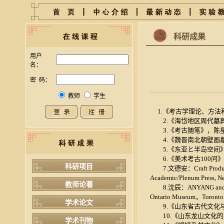
科研成果
用户
名：
密 码：
教师
学生
1.《考古学理论、方法
2.《海岱地区周代墓葬
3.《考古随笔》，陈星灿
4.《魏晋南北朝壁画墓
5.《东亚と半岛空间》
6.《美术考古100问》
科研项目
7.文德安：Craft Production
Academic/Plenum Press,
教师论著
8.沈辰：ANYANG and SANXIN
Ontario Museum，Toron
学术论文
9.《山东省古代文化与
10.《山东龙山文化的
学术刊物