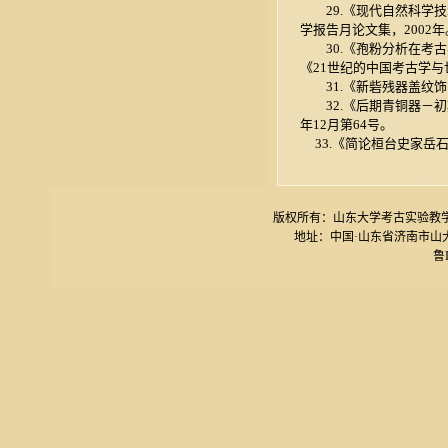
29.《现代自然科学技
学报告月论文集，2002年
30.《孢粉分析在考古
《21世纪的中国考古学与世
31.《新砦残器盖纹饰的
32.《后期青铜器－初
年12月第64号。
33.《简论桓台史家岳石
版权所有：山东大学考古实验教学中心 电话
地址：中国·山东省济南市山大南路27号
鲁I