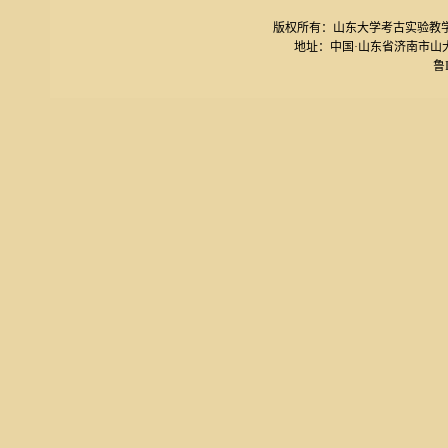
版权所有：山东大学考古实验教学中心 电话
地址：中国·山东省济南市山大南路27号
鲁I