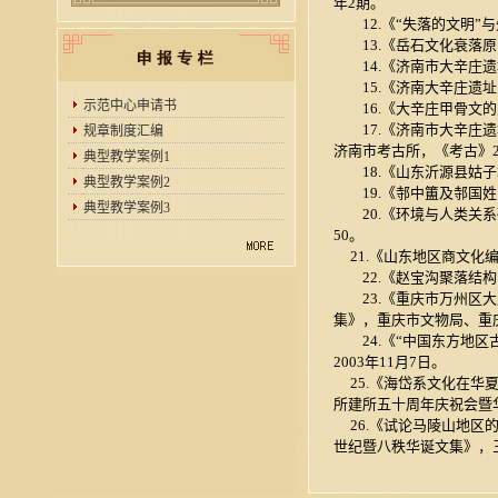
年2期。
12.《“失落的文明”与
13.《岳石文化衰落原因
14.《济南市大辛庄遗址
15.《济南大辛庄遗址出
示范中心申请书
16.《大辛庄甲骨文的几
17.《济南市大辛庄遗
规章制度汇编
济南市考古所，《考古》2
典型教学案例1
18.《山东沂源县姑子
典型教学案例2
19.《邿中簠及邿国姓氏
典型教学案例3
20.《环境与人类关系研
50。
21.《山东地区商文化编
22.《赵宝沟聚落结构的
23.《重庆市万州区大
集》，重庆市文物局、重庆
24.《“中国东方地区
2003年11月7日。
25.《海岱系文化在华
所建所五十周年庆祝会暨
26.《试论马陵山地区
世纪暨八秩华诞文集》，三