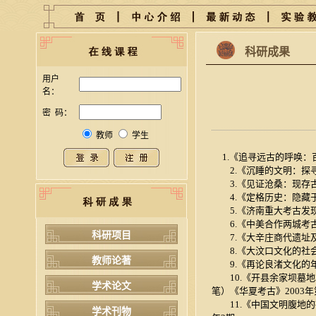
科研成果
用户
名：
密 码：
教师
学生
1.《追寻远古的呼唤：百
2.《沉睡的文明：探寻古
3.《见证沧桑：现存古建
4.《定格历史：隐藏于古
5.《济南重大考古发现纪
6.《中美合作两城考古
科研项目
7.《大辛庄商代遗址及
8.《大汶口文化的社会
教师论著
9.《再论良渚文化的年
10.《开县余家坝墓地
学术论文
笔）《华夏考古》2003年
11.《中国文明腹地的
学术刊物