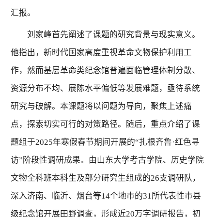
汇报。
刘家峰首先阐述了课题的研究背景与现实意义。
他指出，新时代国家高度重视革命文物保护利用工
作，然而基层革命类纪念馆普遍面临管理体制分散、
资源分布不均、展陈水平偏低等发展难题，亟待系统
研究与破解。本课题将以问题为导向，聚焦上述痛
点，探索切实可行的对策路径。随后，重点介绍了课
题组于
2025
年寒假春节期间开展的“扎根齐鲁·红色寻
访”阶段性调研成果。由山东大学考古学院、历史学院
文物全科班本科生及部分研究生组成的
26
支调研队，
深入济南、临沂、烟台等
14
个地市的
31
所代表性市县
级纪念馆开展田野调查，形成近
20
万字调研报告，初