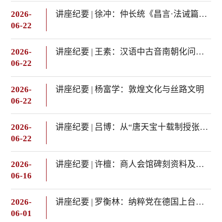
2026-
讲座纪要 | 徐冲：仲长统《昌言·法诫篇》与建武制度再认识
06-22
2026-
讲座纪要 | 王素：汉语中古音南朝化问题浅说——兼说《切韵》的主要音系
06-22
2026-
讲座纪要 | 杨富学：敦煌文化与丝路文明
06-22
2026-
讲座纪要 | 吕博：从“唐天宝十载制授张无价游击将军告身”看安史之乱前夜的军事、财政体制
06-22
2026-
讲座纪要 | 许檀：商人会馆碑刻资料及其价值——聊城、济南的个案分析
06-16
2026-
讲座纪要 | 罗衡林：纳粹党在德国上台的原因刍议
06-01