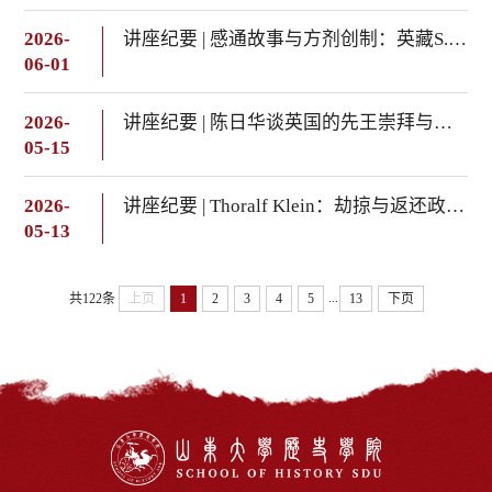
2026-
讲座纪要 | 感通故事与方剂创制：英藏S.5598《毗沙门天王奉宣和尚神妙补心丸方》研究
06-01
2026-
讲座纪要 | 陈日华谈英国的先王崇拜与盎格鲁——撒克逊主义
05-15
2026-
讲座纪要 | Thoralf Klein：劫掠与返还政治的历史化考察 ——义和团战争后法、德、英案例的比较研究
05-13
...
共122条
上页
1
2
3
4
5
13
下页