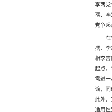
李两党
孺、李
党争起
在
孺、李
相李吉
起点，
需进一
谪，同
此外，
适用性