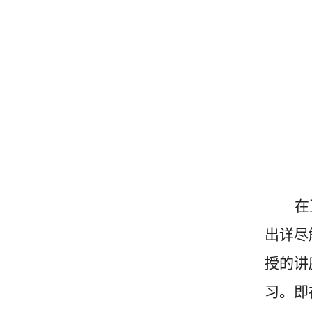
在
出详尽
授的讲
习。即