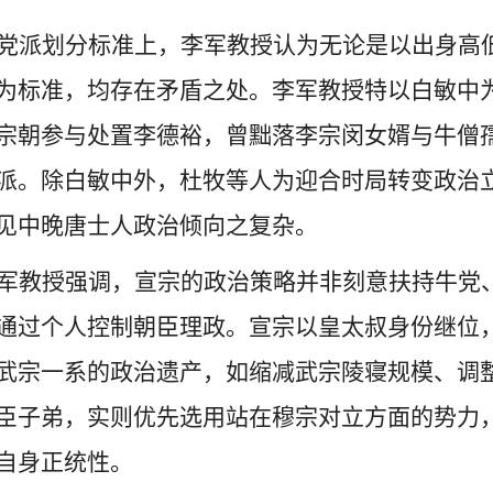
党派划分标准上，李军教授认为无论是以出身高
为标准，均存在矛盾之处。李军教授特以白敏中
宗朝参与处置李德裕，曾黜落李宗闵女婿与牛僧
派。除白敏中外，杜牧等人为迎合时局转变政治
见中晚唐士人政治倾向之复杂。
军教授强调，宣宗的政治策略并非刻意扶持牛党
通过个人控制朝臣理政。宣宗以皇太叔身份继位
武宗一系的政治遗产，如缩减武宗陵寝规模、调
臣子弟，实则优先选用站在穆宗对立方面的势力
自身正统性。