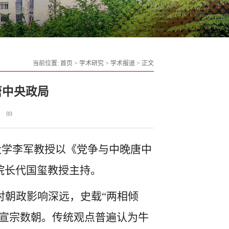
当前位置:
首页
>
学术研究
>
学术报道
>
正文
唐中央政局
：
89
大学李军教授以《党争与中晚唐中
院长代国玺教授主持。
对朝政影响深远，史载
“两相倾
至宣宗数朝。传统观点普遍认为牛