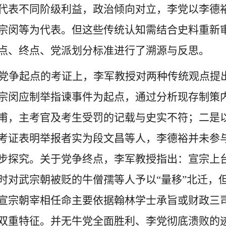
代表不同阶级利益，政治倾向对立，李党以李德
宗闵等为代表。但这些传统认知需结合史料重新
点、终点、党派划分标准进行了溯源与反思。
党争起点的考证上，李军教授对两种传统观点提
宗闵应制举指谏事件为起点，通过分析现存制策
甫，主考官及考生受罚的记载与史实不符；二是
考证表明举报者实为段文昌等人，李德裕并未参
步探究。关于党争终点，李军教授指出：宣宗上
时对武宗朝被贬的牛僧孺等人予以
“量移”北迁
宣宗朝宰相任命主要依据翰林学士承旨或财政三
双重特征。并无牛党全面胜利、李党彻底溃败的