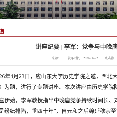
道
讲座纪要 | 李军：党争与中晚
来源：
发布时间：2026-06-22
点击数
26
年
4
月
23
日，应山东大学历史学院之邀，西北
》为题，进行了专题讲座。本次讲座由历史学院
座伊始，李军教授指出中晚唐党争持续时间长、
是纷纭排陷，垂四十年”，自元和之后绵延穆宗