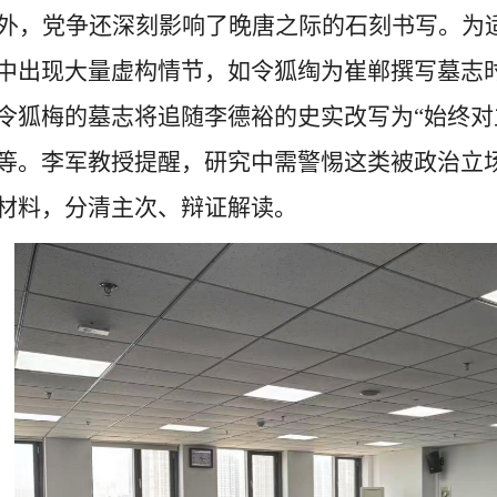
外，党争还深刻影响了晚唐之际的石刻书写。为
中出现大量虚构情节，如令狐绹为崔郸撰写墓志
令狐梅的墓志将追随李德裕的史实改写为
“始终
等。李军教授提醒，研究中需警惕这类被政治立
材料，分清主次、辩证解读。