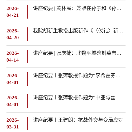
2026-
讲座纪要 | 黄朴民：笼罩在孙子和《孙子兵法》身上的“N”个谜
04-21
2026-
我院胡新生教授出版新作《〈仪礼〉新探》
04-20
2026-
讲座纪要 | 张庆捷：北魏平城碑刻墓志与造像题记的演变轨迹
04-14
2026-
讲座纪要︱张萍教授作题为“李希霍芬《中国地图集》编绘对德绘早期中国地图的影响”的学术讲座
04-01
2026-
讲座纪要︱张萍教授作题为“中亚与丝绸之路：大唐王朝的经营及其遗产”的学术讲座
04-01
2026-
讲座纪要︱王建朗：抗战外交与变局应对
03-31