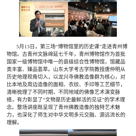
5
月
13
日，第三
场
“博物馆里的历史课”走进青州博
物馆。古青州文脉绵延七千年，青州博物馆作为首批
国家一级博物馆中唯一的县级综合性博物馆，馆藏品
类丰富、臻品荟萃。
山东大学考古学院
教授唐仲明从
历史地理
视角
切入，以龙兴寺佛教造像群为核心，对
比本地及周边造像的面相、衣纹、手印等
工艺
细节，
清晰梳理了不同时期、
不同
地域的佛像艺术演变脉
络，
有力彰显了“
文物是历史最鲜活的见证”的
学术理
念
。整场讲座既呈现了青州佛教造像的独特艺术魅
力，也深化了
师生
对中华文明多元交融、源远流长的
理解。