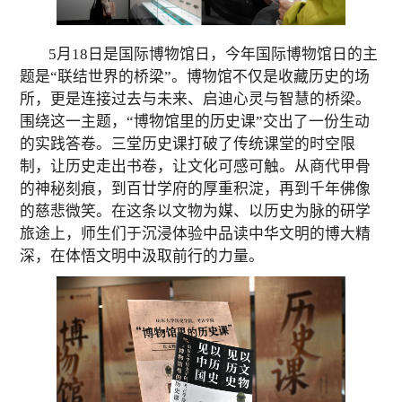
5
月
18
日是国际博物馆日，今年国际博物馆日的主
题是“联结世界的桥梁”。博物馆不仅是收藏历史的场
所，更是连接过去与未来、启迪心灵与智慧的桥梁。
围绕这一主题，“博物馆里的历史课”交出了一份生动
的实践答卷。三堂
历史课
打破了传统课堂的时空限
制，让历史走出书卷，让文化可感可触。从商代甲骨
的神秘刻痕，到百廿学府的厚重积淀，再到千年佛像
的慈悲微笑。在这条以文物为媒、以历史为脉的研学
旅途上，
师生们
于沉浸体验中品读中华文明的博大精
深，在体悟文明中汲取前行的力量。