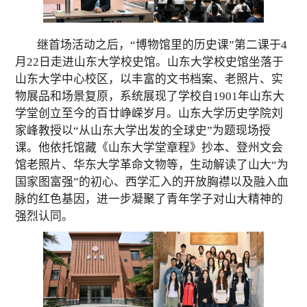
继首场活动之后，
“博物馆里的历史课”第二课于4
月22日走进山东大学校史馆。
山东大学
校史馆
坐落于
山东大学中心校区，
以丰富的文
书档案、老照片、实
物展品和场景复原，
系统展现了学
校自1901年山东大
学堂创立至今的百廿峥嵘岁月。
山东大学历史学院刘
家峰教授
以
“从
山东大学出发的全球史”为题现场授
课。他依托馆藏《山东大学堂章程》抄本、登州文会
馆老照片、华东大学革命文物等，生动解读了山大“为
国家图富强”的初心、西学汇入的开放胸襟以及融入血
脉的红色基因，进一步凝聚了青年学子对山大精神的
强烈认同。