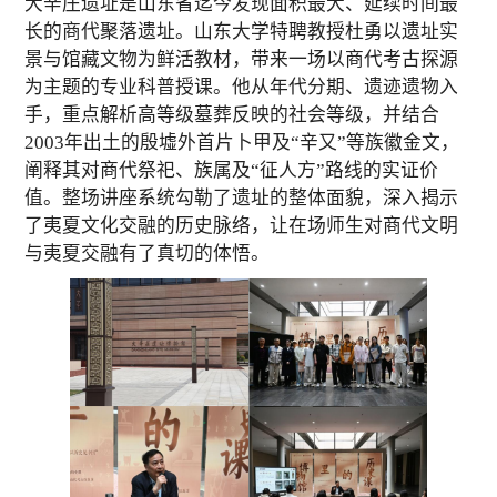
大辛庄
遗址是山东省迄今发现面积最大、延续时间最
长的商代聚落遗址
。山东大学特聘教授杜勇以遗址实
景与馆藏文物为鲜活教材，带来一场以商代考古探源
为主题的专业科普授课。
他
从年代分期、遗迹遗物入
手，重点解析高等级墓葬反映的社会等级，
并
结合
2003
年出土的殷墟外首片卜甲及“辛又”等族徽金文，
阐释其对商代祭祀、族属及“征人方”路线的实证价
值。整场讲座系统勾勒了遗址的整体面貌，深入揭示
了夷夏文化交融的历史脉络，让
在场
师生对商代文明
与夷夏交融有了真切的体悟。