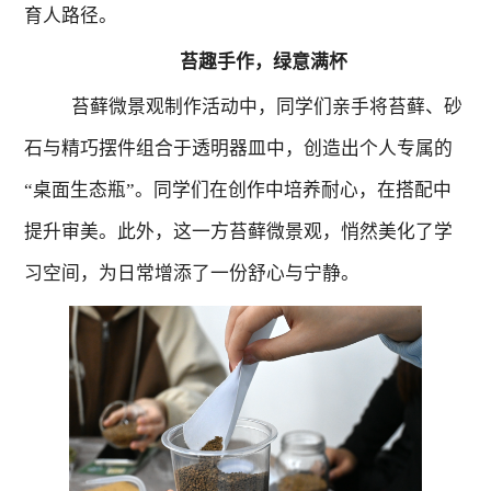
育人路径。
苔趣手作，绿意满杯
苔藓微景观制作
活动中
，同学们亲手将苔藓、砂
石与精巧摆件组合于透明器皿中，创造出
个人专属的
“
桌面生态瓶
”
。
同学们
在创作中培养耐心，在搭配中
提升审美。
此外，
这一
方
苔藓
微景观
，悄然美化了学
习空间，为日常增添了一份舒心与
宁静。