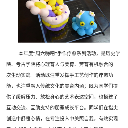
本年度
“
周六嗨吧
”
手作疗愈系列活动，是历史学
院、考古学院将心理育人
与
美育
、
劳育有机融合的一
次
生动
实践。
活动
既注重发挥手工艺创作的疗愈功
能，也注重融入传统文化的美育内涵；既为同学们提
供了缓解压力、放松身心的艺术表达空间，也搭建了
互动交流、互助支持的朋辈成长平台。同学们在指尖
创造中
舒缓心情
，在专注投入中关照自我，
有效
实现