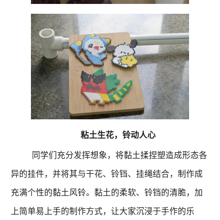
粘土生花，铃动人心
同学们充分发挥
想象
，将黏土
揉捏塑造
成形态各
异的挂件
，
并将其与
干花、
铃铛、挂绳结合，制作成
充满个性的黏土风铃。黏土的柔软、铃铛的清脆，加
上简单易上手的制作方式，让大家沉浸
于手作的乐