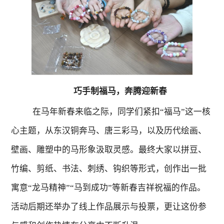
巧手制福马，奔腾迎新春
在马年新春来临之际，
同学们紧扣
“
福马
”
这一核
心主题
，从东汉铜奔马、唐三彩马，以及历代绘画、
壁画、雕塑中的马形象汲取灵感。最终大家以拼豆、
竹编、剪纸、书法、刺绣、钩织等形式，创作出一批
寓意
“
龙马精神
”“
马到成功
”
等新春吉祥
祝福的作品。
活动后期还举办了线上作品展示与投票，更让这份
参