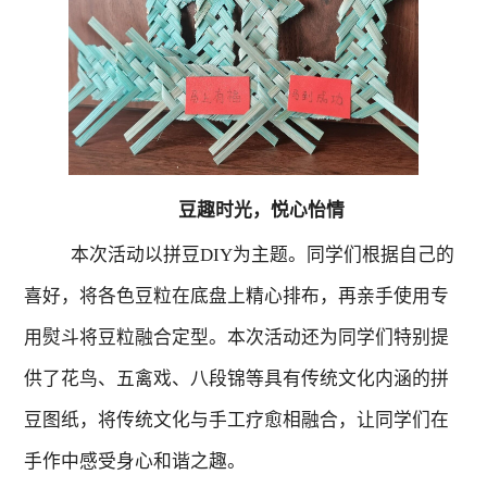
豆趣时光，悦心怡情
本次
活动
以
拼豆
DIY
为主题
。同学们根据自己的
喜好
，
将
各色豆粒在底盘上精心排布，再亲手使用
专
用
熨斗将豆粒融合定型。本次活动
还为同学们
特别提
供了花鸟、五禽戏、八段锦等具有传统文化
内
涵的
拼
豆图纸
，将传统
文化与
手工
疗愈相融合
，
让同学们
在
手作中感受身心和谐之趣
。