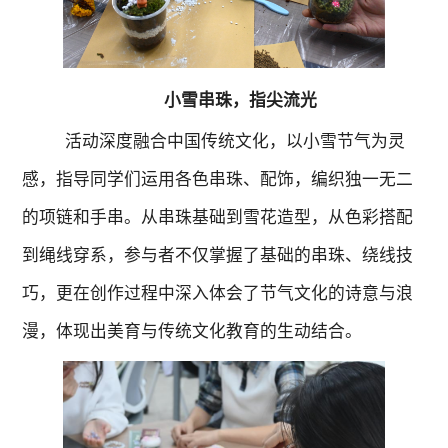
小雪串珠，指尖流光
活动深度融合中国传统文化，以
小雪节气
为灵
感，指导同学们运用
各色串珠、配饰，
编织
独一无二
的项链
和
手
串
。从串珠基础到雪花造型
，
从色彩搭配
到
绳线穿系，
参与者不仅掌握了基础的串珠、绕线技
巧，更在创作过程中深入体会了节气文化的诗意与浪
漫，
体现出
美育与传统文化教育的生动结合。