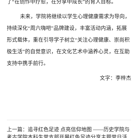
了
“
在创作中疗愈，在分享中成长
”
的育人目标。
未来，学院将继续以学生心理健康需求为导向，
持续深化
“
周六嗨吧
”
品牌建设，丰富活动内涵，拓展
形式载体
，重在
引导
学子
树立
“
关注心理健康、崇尚积
极生活
”
的自觉意识，在
文化
艺术中涵养心灵，在互助
支持中携手前行。
文字：李梓杰
上一篇：
追寻红色足迹 点亮信仰地图 ——历史学院与
考古学院本科生党支部开展红色足迹分享主题党日活