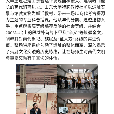
大辛庄
遗址是山东省迄今发现面积最大、延续时间最
长的商代聚落遗址
。山东大学特聘教授杜勇以遗址实
景与馆藏文物为鲜活教材，带来一场以商代考古探源
为主题的专业科普授课。
他
从年代分期、遗迹遗物入
手，重点解析高等级墓葬反映的社会等级，
并
结合
2003
年出土的殷墟外首片卜甲及“辛又”等族徽金文，
阐释其对商代祭祀、族属及“征人方”路线的实证价
值。整场讲座系统勾勒了遗址的整体面貌，深入揭示
了夷夏文化交融的历史脉络，让
在场
师生对商代文明
与夷夏交融有了真切的体悟。