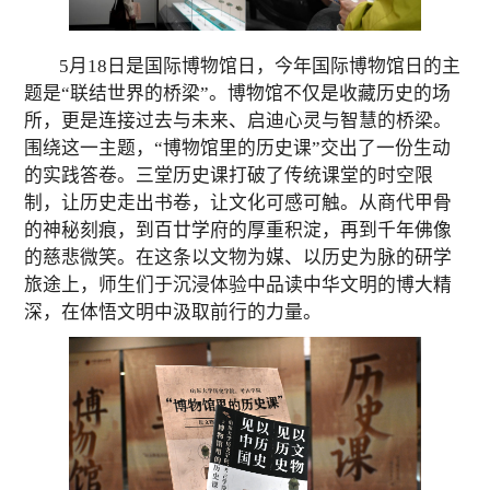
5
月
18
日是国际博物馆日，今年国际博物馆日的主
题是“联结世界的桥梁”。博物馆不仅是收藏历史的场
所，更是连接过去与未来、启迪心灵与智慧的桥梁。
围绕这一主题，“博物馆里的历史课”交出了一份生动
的实践答卷。三堂
历史课
打破了传统课堂的时空限
制，让历史走出书卷，让文化可感可触。从商代甲骨
的神秘刻痕，到百廿学府的厚重积淀，再到千年佛像
的慈悲微笑。在这条以文物为媒、以历史为脉的研学
旅途上，
师生们
于沉浸体验中品读中华文明的博大精
深，在体悟文明中汲取前行的力量。