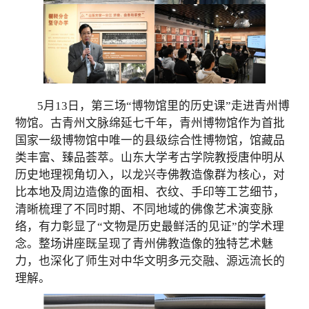
5
月
13
日，第三
场
“博物馆里的历史课”走进青州博
物馆。古青州文脉绵延七千年，青州博物馆作为首批
国家一级博物馆中唯一的县级综合性博物馆，馆藏品
类丰富、臻品荟萃。
山东大学考古学院
教授唐仲明从
历史地理
视角
切入，以龙兴寺佛教造像群为核心，对
比本地及周边造像的面相、衣纹、手印等
工艺
细节，
清晰梳理了不同时期、
不同
地域的佛像艺术演变脉
络，
有力彰显了“
文物是历史最鲜活的见证”的
学术理
念
。整场讲座既呈现了青州佛教造像的独特艺术魅
力，也深化了
师生
对中华文明多元交融、源远流长的
理解。