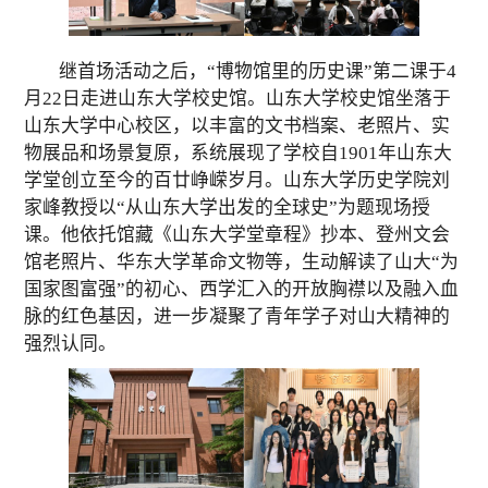
继首场活动之后，
“博物馆里的历史课”第二课于4
月22日走进山东大学校史馆。
山东大学
校史馆
坐落于
山东大学中心校区，
以丰富的文
书档案、老照片、实
物展品和场景复原，
系统展现了学
校自1901年山东大
学堂创立至今的百廿峥嵘岁月。
山东大学历史学院刘
家峰教授
以
“从
山东大学出发的全球史”为题现场授
课。他依托馆藏《山东大学堂章程》抄本、登州文会
馆老照片、华东大学革命文物等，生动解读了山大“为
国家图富强”的初心、西学汇入的开放胸襟以及融入血
脉的红色基因，进一步凝聚了青年学子对山大精神的
强烈认同。