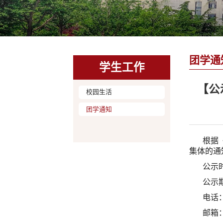
团学通
学生工作
【公
校园生活
团学通知
根据
集体的通
公示时
公示
电话：0
邮箱：l