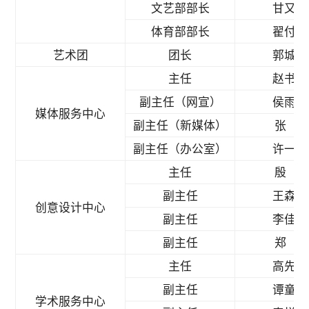
文艺部部长
甘又华
体育部部长
翟付杰
艺术团
团长
郭城杰
主任
赵书雨
副主任（网宣）
侯雨佳
媒体服务中心
副主任（新媒体）
张 蔚
副主任（办公室）
许一森
主任
殷 悦
副主任
王森韬
创意设计中心
副主任
李佳妮
副主任
郑 瑜
主任
高先萌
副主任
谭童予
学术服务中心