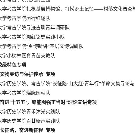
大学考古学院扎根基层博物馆，打捞乡土记忆——村落文化普查
大学考古学院历行红途队
大学考古学院寻迹古聊青年调研队
大学考古学院溯红铭史实践小队
大学考古学院“乡博新讲”基层文博调研队
大学小树林嘉育青苗支教队
校级特色专项
命文物寻访与保护传承”专项
大学历史学院、考古学院“长征路·山大红·青年行”革命文物寻访
大学考古学院煤脉国魂队
面奋进‘十五五’，聚能图强正当时”理论宣讲专项
大学历史学院青禾沐光实践队
大学历史学院百廿新声实践队
走长征路，奋进新征程”专项