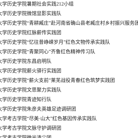
大学历史学院暑期社会实践212小组
大学历史学院微馆显影实践队
大学历史学院“青耕臧庄”赴河南省确山县老臧庄村乡村振兴服务
大学历史学院红脉薪传实践团
大学历史学院“忆往昔峥嵘岁月”红色文物传承实践队
大学历史学院“青聚同心”齐鲁红色精神传习队
大学历史学院东昌启明队
大学历史学院薪火驿行实践团
大学历史学院“薪火支前”莱芜战役青春红色筑梦实践团
大学历史学院文思聚力实践队
大学历史学院青迹知行队
大学历史学院朱彦夫英雄足迹调研团
大学考古学院“尽美·山大”红色基因传承实践队
大学考古学院文脉守护调研团
大学考古学院微光清尘团