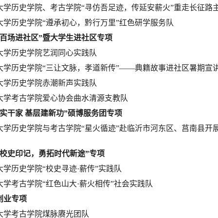
大学历史学院、考古学院“寻仿吾足迹，传延安薪火”重走长征路
大学历史学院“遵承初心，黔行万里”红色研学服务队
队百场进社区”暨大学生进社区专项
大学历史学院艺润同心实践队
大学历史学院“三让文脉，孝道新传”——典籍故事进社区暑期宣
大学历史学院赤潮新声实践队
大学考古学院爱心协会曲水清源支教队
年实干家 基层建新功”硕博服务团专项
大学历史学院与考古学院“星火循迹”赴临沂市河东区、
莒南县开
寻校史印记，勇拓时代新途”专项
大学历史学院“校史寻迹·薪传”实践队
大学考古学院“红色山大·薪火相传”社会实践队
创业专项
大学考古学院煤脉赓光团队