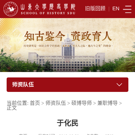
旧版回顾
|
EN
师资队伍
当前位置:
首页
>
师资队伍
>
硕博导师
>
兼职博导
>
正文
于化民