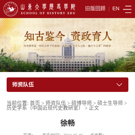
旧版回顾
|
EN
师资队伍
当前位置:
首页
>
师资队伍
>
硕博导师
>
硕士生导师
>
历史学系（中国近现代史教研室）
>
正文
徐畅