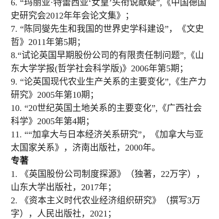
6
.
“玛丽亚·特蕾西亚‘女皇’头衔说献疑”
,
《中国德国
史研究会
2012
年年会论文集》；
7. “陈同燮先生和我国的世界史学科建设”，《文史
哲》2011年第5期；
8.“试论英国早期股份公司的有限责任制问题”,《山
东大学学报(哲学社会科学版)》2006年第5期
；
9.
“论英国现代农业生产关系的主要变化”
,
《生产力
研究》
2005
年第
10
期；
10.
“
20世纪英国土地关系的主要变化”,《广西社会
科学》2005年第4期
；
1
1.
““加拿大与日本经济关系研究”，《加拿大与亚
太国家关系》，济南出版社，
2000年。
专著
1.
《英国股份公司制度探源》（独著，
22万字），
山
东
大学出版社，
2017年
；
2.
《
资
本主
义时
代
农业经济组织
研究》（撰写
3万
字），人民出版社，
2021
；