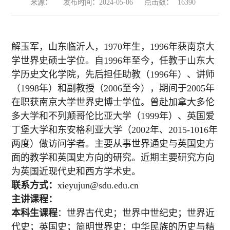
来源：
发布时间：2024-05-06
点击数：
16390
解玉军，山东临沂人，
1970年生，1996年获南京大
学
世界史
硕士学位。自
1996年至今，任教于山东大
学历史文化学院，
先后担任助教（
1
996
年）、讲师
（
1
998
年）和副教授（
2
006
至今）
，期间于
2005年
在职获南京大学
世界史
博士学位。曾赴加拿大多伦
多大学和不列颠哥伦比亚大学
（
1999
年）
、英国爱
丁堡大学和东安格利亚大学
（
2
002
年、
2
015-1016
年
两度）
做访问学者。
主要从事世界通史与英国史方
面的教学和英国史方向的研究。近期主要研究方向
为英国近现代史和西方学术史。
联系方式：
x
ieyujun
@sdu.edu.cn
主讲课程：
本科生课程
：世界古代史；世界中世纪史；世界近
代史；英国史；简明世界史；中华民族的历史与精