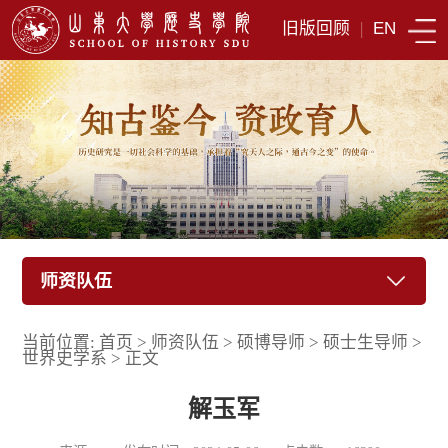
旧版回顾
|
EN
师资队伍
当前位置:
首页
>
师资队伍
>
硕博导师
>
硕士生导师
>
世界史学系
>
正文
解玉军