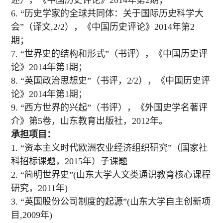
述），《中国历史评论》
2014
年第
2
期；
6.
“历史学家的全球共同体：关于国际历史科学大
会”（译文
,2/2
），《中国历史评论》
2014
年第
2
期；
7.
“世界史的结构和形式”（书评），《中国历史评
论》
2014
年第
1
期；
8.
“英国政治思想史”（书评，
2/2
），《中国历史评
论》
2014
年第
1
期；
9.
“西方世界的兴起”（书评），《外国史学名著评
介》第
5
卷，山东教育出版社，
2012
年。
承担项目：
1.
“
资
本主
义时
代欧洲
农业经济组织
研究
”（国家社
科招
标课题
，
2015年）子
课题
2.
“
简明世界史
”
(山东大学人文类通识教育核心课程
研究，2011年)
3.
“英国股份公司制度的起源”
(山
东
大学自主
创
新
项
目
,2009年)