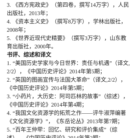
3.
《西方
宪
政史》（第四卷，
撰写
14万字）
，
人民
出版社
，
2013年；
4
. 《
资
本主
义
史》（撰写
8万字）
，
学林出版社，
2008年；
5. 《世界近
现
代史精要》（撰写
3万字）
，
山
东
教
育出版社，
2000年。
书评、综述和译文
1.
“美国历史学家与今日世界：责任与机遇”（译文
,
2/2
），《中国历史评论》
2014
年第
5
期；
2.
“英国的图画宣传与法国大革命”（译文
,2/2
），
《中国历史评论》
2014
年第
5
期；
3.
“小药片，大历史：阿司匹林的故事”（综述），
《中国历史评论》
2014
年第
4
期；
4.
“我国文化资源学的拓荒之作——评牛淑萍编著
《文化资源学》”，《东岳论丛》
2013
年第
7
期；
5.
“百年王仲荦：回忆、研究和评价集成”（综