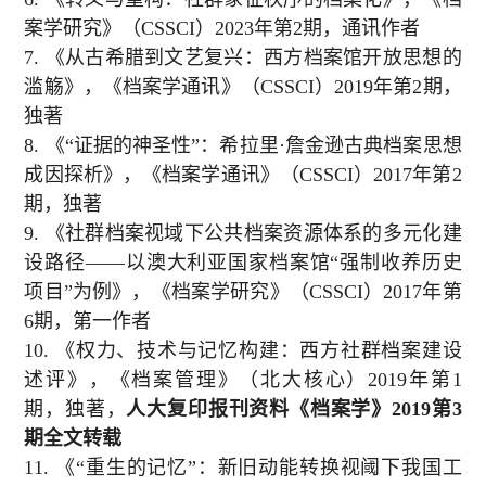
案学研究》（
CSSCI
）
2023
年第
2
期，通讯作者
7.
《从古希腊到文艺复兴：西方档案馆开放思想的
滥觞》，《档案学通讯》（
CSSCI
）
2019
年第
2
期，
独著
8.
《“证据的神圣性”：希拉里·詹金逊古典档案思想
成因探析》，《档案学通讯》（
CSSCI
）
2017
年第
2
期，独著
9.
《社群档案视域下公共档案资源体系的多元化建
设路径——以澳大利亚国家档案馆“强制收养历史
项目”为例》，《档案学研究》（
CSSCI
）
2017
年第
6
期，第一作者
10.
《权力、技术与记忆构建：西方社群档案建设
述评》，《档案管理》（北大核心）
2019
年第
1
期，独著，
人大复印报刊资料《档案学》
2019
第
3
期全文转载
11.
《“重生的记忆”：新旧动能转换视阈下我国工