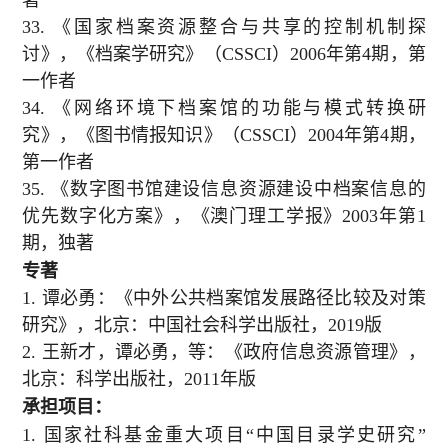
33.
《国家档案资源整合与共享的控制机制探
讨》，《档案学研究》（
CSSCI
）
2006
年第
4
期，第
一作者
34.
《网络环境下档案馆的功能与模式转换研
究》，《图书情报知识》（
CSSCI
）
2004
年第
4
期，
第一作者
35.
《数字图书馆建设信息资源建设中档案信息的
优先数字化方案》，《澳门理工学报》
2003
年第
1
期，独著
专著
1.
谭必勇：《中外公共档案馆发展路径比较及对策
研究》，北京：中国社会科学出版社，
2019
版
2.
王新才，谭必勇，等：《政府信息资源管理》，
北京：科学出版社，
2011
年版
承担项目：
1.
国家社科基金重大项目“中国目录学史研究”