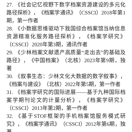
27.
《社会记忆视野下数字档案资源建设的多元化
路径探析》，《档案学通讯》（
CSSCI
）
2018
年第
1
期，第一作者
28.
《小数据思维驱动下我国综合档案馆当纳信息
资源精准化服务路径探析》，《档案学研究》
（
CSSCI
）
2020
年第
3
期，通讯作者
29.
《少林档案文献遗产高质量“走出去”的基础及
路径》，《中国档案》（北核）
2023
年第
9
期，独
著
30.
《叙事生态：少林文化大数据的数字叙事》，
《档案与建设》（北核）
2022
年第
5
期，第一作者
31.
《档案学研究的国际进展——基于九种国际档
案学期刊论文的计量分析》，《档案学研究》
（
CSSCI
）
2013
年第
2
期，第一作者
32.
《基于
STOF
框架的手机档案馆服务模式研
究》，《档案学通讯》（
CSSCI
）
2012
年第
6
期，独
著