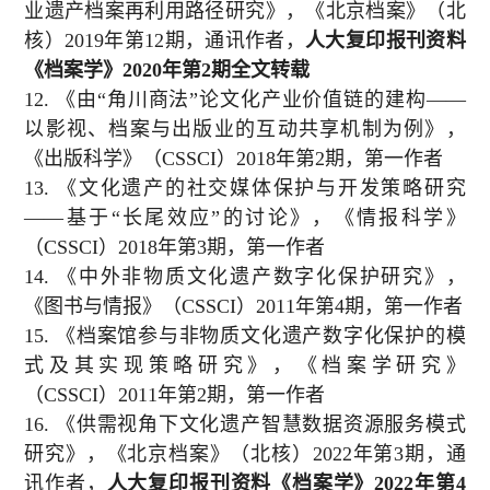
业遗产档案再利用路径研究》，《北京档案》（北
核）
2019
年第
12
期，通讯作者，
人大复印报刊资料
《档案学》
2020
年第
2
期全文转载
12.
《由“角川商法”论文化产业价值链的建构——
以影视、档案与出版业的互动共享机制为例》，
《出版科学》（
CSSCI
）
2018
年第
2
期，第一作者
13.
《文化遗产的社交媒体保护与开发策略研究
——基于“长尾效应”的讨论》，《情报科学》
（
CSSCI
）
2018
年第
3
期，第一作者
14.
《中外非物质文化遗产数字化保护研究》，
《图书与情报》（
CSSCI
）
2011
年第
4
期，第一作者
15.
《档案馆参与非物质文化遗产数字化保护的模
式及其实现策略研究》，《档案学研究》
（
CSSCI
）
2011
年第
2
期，第一作者
16.
《供需视角下文化遗产智慧数据资源服务模式
研究》，《北京档案》（北核）
2022
年第
3
期，通
讯作者，
人大复印报刊资料《档案学》
2022
年第
4