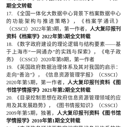
期全文转载
17.
《全国一体化大数据中心背景下档案数据中心
的功能架构与推进策略》，《档案学通讯》
（
CSSCI
）
2022
年第
3
期，第一作者，
人大复印报刊
资料《档案学》
2022
年第
5
期全文转载
18.
《数字政府建设的理论逻辑与结构要素——基
于上海市“一网通办”的实践与探索》，《电子政
务》（
CSSCI
）
2020
年第
8
期，第一作者
19.
《英国政府数据治理体系及其对我国的启示：
走向“善治”》，《信息资源管理学报》（
CSSCI
）
2020
年第
5
期，第一作者，
人大复印报刊资料《图
书馆学情报学》
2021
年第
2
期全文转载
20.
《目录控制思想在政府信息资源管理领域的应
用及其发展趋势》，《图书情报知识》（
CSSCI
）
2009
年第
5
期，独著，
人大复印报刊资料《图书馆
学情报学》
2010
年第
1
期全文转载