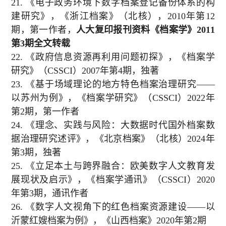
21.
《电子政务环境下数字档案登记备份体系的构
建研究》，《浙江档案》（北核），
2010
年第
12
期，第一作者，
人大复印报刊资料《档案学》
2011
第
3
期全文转载
22.
《政府信息资源再利用问题初探》，《档案学
研究》（
CSSCI
）
2007
年第
4
期，独著
23.
《基于场域理论的地方特色档案治理研究——
以苏州为例》，《档案学研究》（
CSSCI
）
2022
年
第
2
期，第一作者
24.
《理念、实践与风险：大数据时代国外档案数
据治理研究述评》，《北京档案》（北核）
2024
年
第
3
期，独著
25.
《立足本土与跨界融合：欧美数字人文教育发
展现状及启示》，《档案学通讯》（
CSSCI
）
2020
年第
3
期，通讯作者
26.
《数字人文视角下的红色档案资源建设——以
沂蒙红嫂档案为例》，《山西档案》
2020
年第
2
期