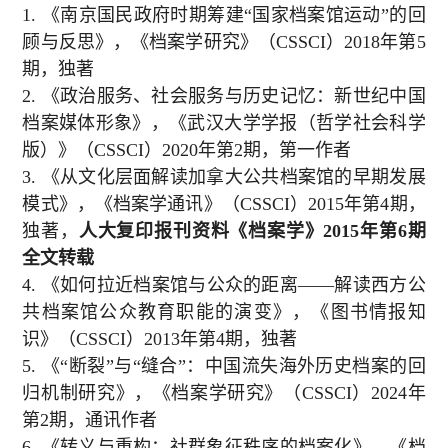
1.
《南京国民政府时期筹建“国家档案馆运动”的回
顾与反思》，《档案学研究》（
CSSCI
）
2018
年第
5
期，独著
2.
《政治服务、社会服务与历史记忆：新世纪中国
档案媒体形象》，《武汉大学学报（哲学社会科学
版）》（
CSSCI
）
2020
年第
2
期，第一作者
3.
《从文化层面解读加拿大公共档案馆的早期发展
模式》，《档案学通讯》（
CSSCI
）
2015
年第
4
期，
独著，
人大复印报刊资料《档案学》
2015
年第
6
期
全文转载
4.
《如何拉近档案馆与公众的距离——解读西方公
共档案馆公众教育职能的演变》，《图书情报知
识》（
CSSCI
）
2013
年第
4
期，独著
5.
《“断裂”与“缝合”：中国流失海外历史档案的回
归机制研究》，《档案学研究》（
CSSCI
）
2024
年
第
2
期，通讯作者
6.
《转义与重构：社群象征秩序的档案化》，《档