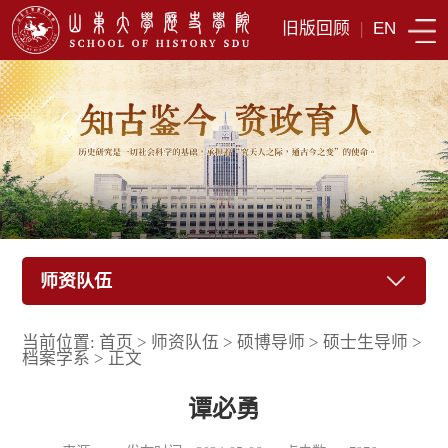
旧版回顾
|
EN
师资队伍
当前位置:
首页
>
师资队伍
>
硕博导师
>
硕士生导师
>
档案学系
>
正文
谭必勇