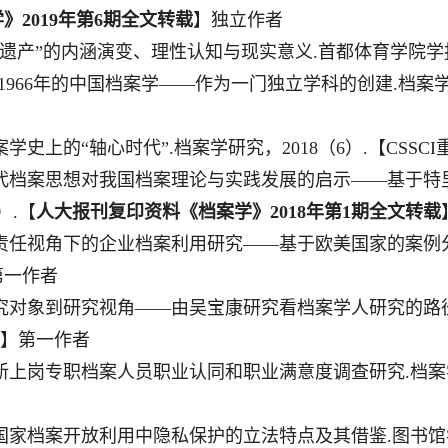
学》
2019
年第
6
期全文转载
】独立作者
遗产
”
的内涵演变、理性认知与现实意义
.
首都体育学院学
1966
年的中国档案学
——
作为一门独立学科的创建
.
档案
案学史上的
“
轴心时代
”.
档案学研究，
2018
（
6
）
.
【
CSSCI
代档案思想对我国档案理论与实践发展的启示
——
基于特
）
.
【
人大报刊复印资料《档案学》
2018
年第
1
期全文转载
责任视角下的企业档案利用研究
——
基于欧美国家的案例
第一作者
究对象到研究视角
——
由吴宝康研究看档案学人研究的路
】第一作者
新上岗专职档案人员职业认同和职业满意度调查研究
.
档案
国家档案开放利用中隐私保护的立法特点及其借鉴
.
图书馆