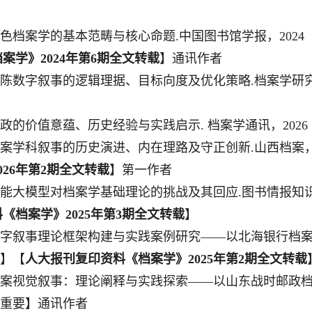
色档案学的基本范畴与核心命题
.
中国图书馆学报，
2
024
档案学》
2024
年第
6
期全文转载
】通讯作者
陈数字叙事的逻辑理据、目标向度及优化策略
.
档案学研
政的价值意蕴、历史经验与实践启示
.
档案学通讯，
2
026
案学科叙事的历史演进、内在理路及守正创新
.
山西档案
026
年第
2
期全文转载
】第一作者
能大模型对档案学基础理论的挑战及其回应
.
图书情报知
料《档案学》
2025
年第
3
期全文转载
】
字叙事理论框架构建与实践案例研究
——以北海银行档
】【
人大报刊复印资料《档案学》
2025
年第
2
期全文转载
案视觉叙事：理论阐释与实践探索
——以山东战时邮政
重要】
通讯作者