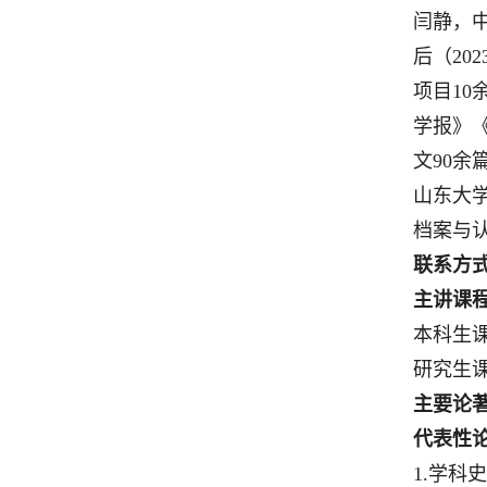
闫静，
后（
2
02
项目
10
学报》
文
90
余
山东大
档案与
联系方
主讲课
本科生
研究生
主要论
代表性
1
.
学科史