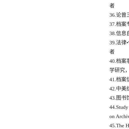
者
36.
论曾
37.
档案
38.
信息
39.
法律
•
者
40.
档案
学研究
41.
档案
42.
中美
43.
图书
44.Study 
on Archi
45.The H