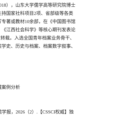
018
），山东大学儒学高等研究院博士
主持国家社科项目
2
项、省部级等各类
写专著或教材
1
0
余部，在《中国图书馆
》《江西社会科学》等核心期刊发表论
文转载
。入选全国青年档案业务骨干、
案学史、历史与档案、档案数字叙事、
域案例分析
馆学报，
2
026
（
2
）
.
【
CSSCI
权威】独