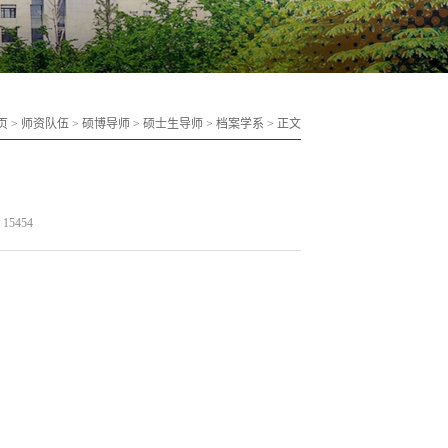
页
>
师资队伍
>
硕博导师
>
硕士生导师
>
档案学系
>
正文
15454