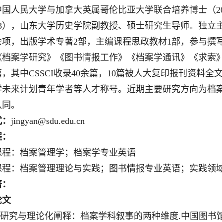
中国人民大学与加拿大英属哥伦比亚大学联合培养博士（
2
3
），山东大学历史学院副教授、硕士研究生导师。独立
余项，出版学术专著
2
部，主编课程思政教材
1
部，参与撰
《档案学研究》《图书情报工作》《档案学通讯》《求索
篇，其中
C
SSCI
收录
40
余篇，
10
篇被人大复印报刊资料全
学未来计划青年学者等人才称号。近期主要研究方向为档
认同。
式：
jingyan@sdu.edu.cn
程：
课程：档案管理学；档案学专业英语
课程：档案
管理
理论与实践；图书情报专业英语；实践领
著：
论文
研究与理论化阐释：档案学科叙事的两种维度
.
中国图书