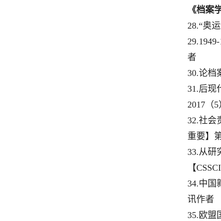
《档案
28.“
奥运
29.1949-
者
30.
论档
31.
后现
2017
（
5
32.
社会
重要】
33.
从研
【
CSSCI
34.
中国
讯作者
35.
欧盟