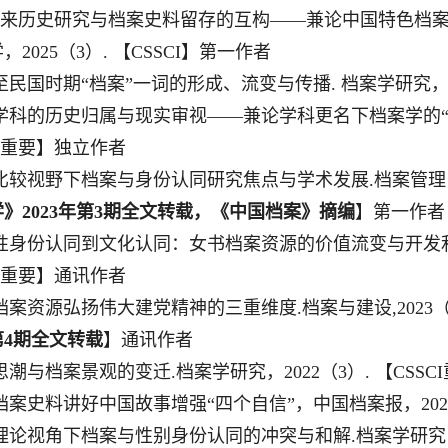
来历史研究与档案史料留存的互构
——兼论中国特色档
学
，
2025
（
3
）
.
【
CSSCI
】
第一作者
至民国时期
“档案”一词的形成、流变与传播
.
档案学研究
学科的历史归属与现实审视
——
兼论学科更名下档案学的
重要】独立作者
比较视野下档案与身份认同研究焦点与学术发展
.
档案管理
学》
2023
年第
3
期全文转载，《中国档案》摘编
】第一作者
性身份认同到文化认同：女书档案资源的价值流变与开发
重要】通讯作者
档案资源弘扬伟大建党精神的三重维度
.
档案与建设
,2023
第
4
期全文转载
】通讯作者
思潮与档案景观的变迁
.
档案学研究，
2022
（
3
）
.
【
CSSCI
档案史料讲好中国故事
增强
“
四个自信
”
，中国档案报，
202
理论视角下档案与性别身份认同的冲突与和解
.
档案学研究