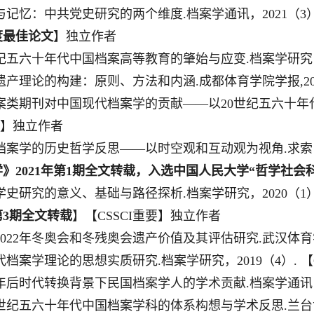
与记忆：中共党史研究的两个维度
.
档案学通讯，
2021
（
3
度最佳论文
】独立作者
纪五六十年代中国档案高等教育的肇始与应变
.
档案学研究
遗产理论的构建：原则、方法和内涵
.
成都体育学院学报
,2
案类期刊对中国现代档案学的贡献
——
以
20
世纪五六十年
】独立作者
档案学的历史哲学反思
——
以时空观和互动观为视角
.
求索
学》
2021
年第
1
期全文转载，入选中国人民大学
“
哲学社会
学史研究的意义、基础与路径探析
.
档案学研究，
2020
（
1
第
3
期全文转载
】【
CSSCI
重要】独立作者
022
年冬奥会和冬残奥会遗产价值及其评估研究
.
武汉体育
代档案学理论的思想实质研究
.
档案学研究，
2019
（
4
）
.
【
年后时代转换背景下民国档案学人的学术贡献
.
档案学通讯
世纪五六十年代中国档案学科的体系构想与学术反思
.
兰台