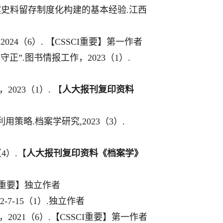
案史料留存制度化构建的基本经验
.
江西
，
2
024
（
6
）
.
【
CSSCI
重要】第一作者
“
守正
”.
图书情报工作，
2023
（
1
）
.
，
2023
（
1
）
.
【
人大报刊复印资料
利用策略
.
档案学研究
,2023
（
3
）
.
（
4
）
.
【
人大报刊复印资料《档案学》
重要】独立作者
2-7-15
（
1
）
.
独立作者
，
2021
（
6
）
.
【
CSSCI
重要】第一作者