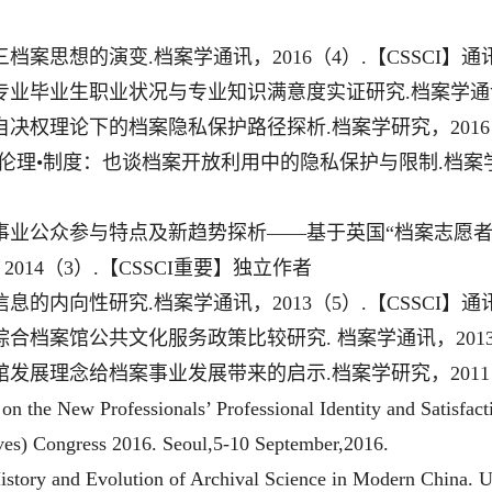
三档案思想的演变
.
档案学通讯，
2016
（
4
）
.
【
CSSCI
】通
专业毕业生职业状况与专业知识满意度实证研究
.
档案学通
自决权理论下的档案隐私保护路径探析
.
档案学研究，
2016
伦理
•
制度：也谈档案开放利用中的隐私保护与限制
.
档案
事业公众参与特点及新趋势探析
——
基于英国
“
档案志愿
，
2014
（
3
）
.
【
CSSCI
重要】独立作者
信息的内向性研究
.
档案学通讯，
2013
（
5
）
.
【
CSSCI
】通
综合档案馆公共文化服务政策比较研究
.
档案学通讯，
201
馆发展理念给档案事业发展带来的启示
.
档案学研究，
2011
on the New Professionals’ Professional Identity and Satisfact
ves) Congress 2016. Seoul
,
5-10 September
,
2016.
istory and Evolution of Archival Science in Modern China. U