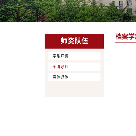
档案学
师资队伍
学系师资
硕博导师
离休退休