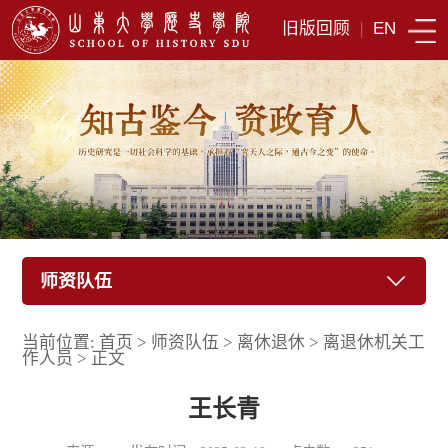
旧版回顾
|
EN
师资队伍
当前位置:
首页
>
师资队伍
>
离休退休
>
离退休机关工
作人员
>
正文
王长青