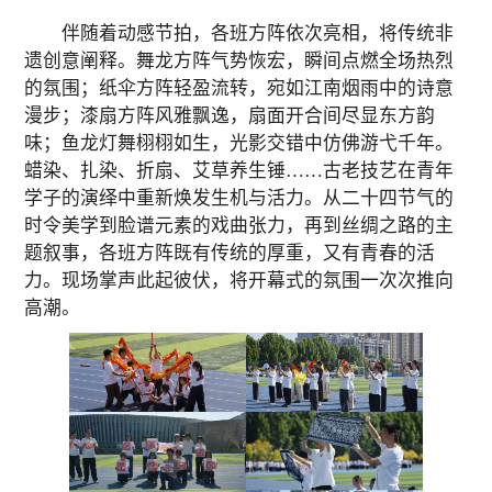
伴随着动感节拍，各班方阵依次亮相，将传统非
遗创意阐释。舞龙方阵气势恢宏，瞬间点燃全场热烈
的氛围；纸伞方阵轻盈流转，宛如江南烟雨中的诗意
漫步；漆扇方阵风雅飘逸，扇面开合间尽显东方韵
味；鱼龙灯舞栩栩如生，光影交错中仿佛游弋千年。
蜡染、扎染、折扇、艾草养生锤……古老技艺在青年
学子的演绎中重新焕发生机与活力。从二十四节气的
时令美学到脸谱元素的戏曲张力，再到丝绸之路的主
题叙事，各班方阵既有传统的厚重，又有青春的活
力。现场掌声此起彼伏，将开幕式的氛围一次次推向
高潮。