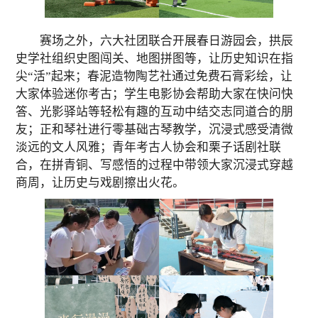
赛场之外，六大社团联合开展春日游园会，拱辰
史学社组织史图闯关、地图拼图等，让历史知识在指
尖“活”起来；春泥造物陶艺社通过免费石膏彩绘，让
大家体验迷你考古；学生电影协会帮助大家在快问快
答、光影驿站等轻松有趣的互动中结交志同道合的朋
友；正和琴社进行零基础古琴教学，沉浸式感受清微
淡远的文人风雅；青年考古人协会和栗子话剧社联
合，在拼青铜、写感悟的过程中带领大家沉浸式穿越
商周，让历史与戏剧擦出火花。