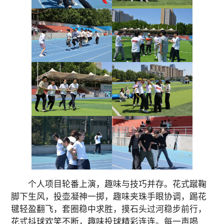
个人项目轮番上演，趣味与技巧并存。花式蹴鞠
脚下生风，投壶凝神一掷，趣味夹珠手眼协调，踢花
毽轻盈翻飞，套圈稳中求胜，摸石头过河稳步前行，
花式抖球欢笑不断，趣味投球精彩连连。每一声喝