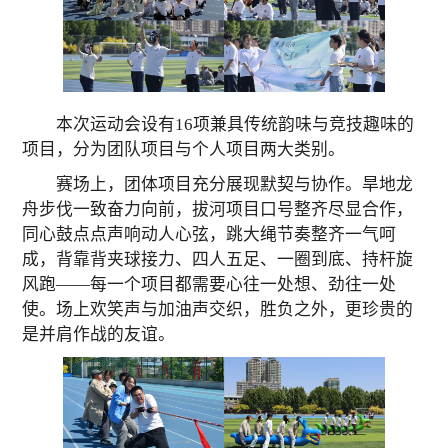
本次运动会设有16项兼具传统韵味与竞技趣味的
项目，分为团队项目与个人项目两大类别。
赛场上，团体项目充分展现默契与协作。旱地龙
舟步伐一致奋力向前，拔河项目口号整齐尽显合作，
同心鼓点点声响动人心弦，跳大绳节奏整齐一气呵
成，背靠背夹球接力、四人五足、一圈到底、持杆旋
风跑——每一个项目都需要心往一处想、劲往一处
使。场上欢笑声与加油声交织，胜负之外，更珍贵的
是并肩作战的友谊。