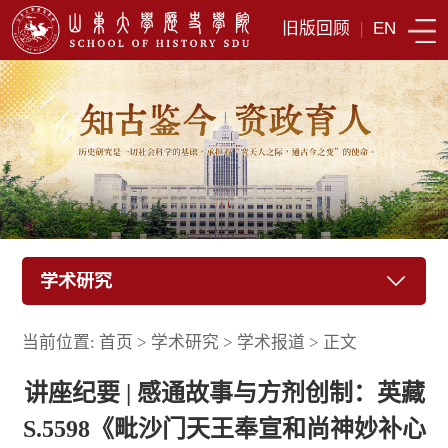
旧版回顾
|
EN
学术研究
当前位置:
首页
>
学术研究
>
学术报道
>
正文
讲座纪要 | 感通故事与方剂创制：英藏
S.5598《毗沙门天王奉宣和尚神妙补心