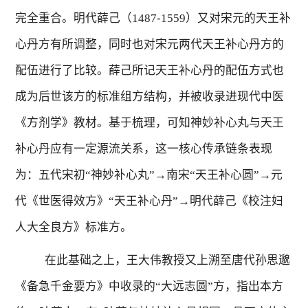
完全重合。明代薛己（
1487-1559
）又对宋元的天王补
心丹方有所调整，同时也对宋元两代天王补心丹方的
配伍进行了比较。薛己所记天王补心丹的配伍方式也
成为后世该方的标准组方结构，并被收录进现代中医
《方剂学》教材。基于梳理，可知神妙补心丸与天王
补心丹应有一定源流关系，这一核心传承链条表现
为：五代宋初“神妙补心丸”→南宋“天王补心圆”→元
代《世医得效方》“天王补心丹”→明代薛己《校注妇
人大全良方》标准方。
在此基础之上，王大伟教授又上溯至唐代孙思邈
《备急千金要方》中收录的“大远志圆”方，指出本方