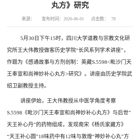
丸方》研究
来源：
发布时间：2026-06-01
点击数：
78
5
月
30
日下午
15
时，四川大学道教与宗教文化研
究所王大伟教授做客历史学院“长风系列学术讲座”，
作题为《感通故事与方剂创制：英藏
S.5598
<
毗沙门天
王奉宣和尚神妙补心丸方
>
研究》。讲座由历史学院武
绍卫副教授主持。
讲座伊始，王大伟教授从中医学角度考察
S.5598
《毗沙门天王奉宣和尚神妙补心丸方》与后世”
天王补心丹”的药物组成，发现南宋《杨氏家藏方》
“天王补心圆”
18
味药中有
12
味与敦煌“神妙补心丸”方