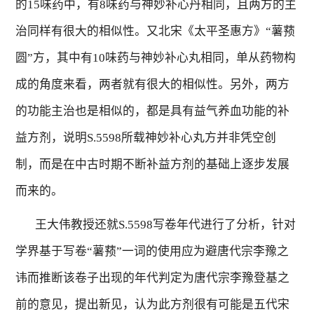
的
15
味药中，有
8
味药与神妙补心丹相同，且两方的主
治同样有很大的相似性。又北宋《太平圣惠方》“薯蓣
圆”方，其中有
10
味药与神妙补心丸相同，单从药物构
成的角度来看，两者就有很大的相似性。另外，两方
的功能主治也是相似的，都是具有益气养血功能的补
益方剂，说明
S.5598
所载神妙补心丸方并非凭空创
制，而是在中古时期不断补益方剂的基础上逐步发展
而来的。
王大伟教授还就
S.5598
写卷年代进行了分析，针对
学界基于写卷“薯蓣”一词的使用应为避唐代宗李豫之
讳而推断该卷子出现的年代判定为唐代宗李豫登基之
前的意见，提出新见，认为此方剂很有可能是五代宋