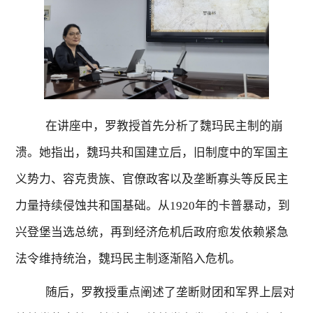
在讲座中，罗教授首先分析了魏玛民主制的崩
溃。她指出，魏玛共和国建立后，旧制度中的军国主
义势力、容克贵族、官僚政客以及垄断寡头等反民主
力量持续侵蚀共和国基础。从
1920
年的卡普暴动，到
兴登堡当选总统，再到经济危机后政府愈发依赖紧急
法令维持统治，魏玛民主制逐渐陷入危机。
随后，罗教授重点阐述了垄断财团和军界上层对