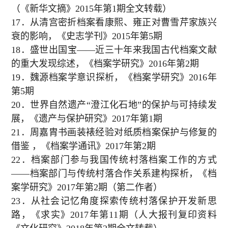
（《新华文摘》
2015
年第
1
期全文转载）
17
．从清宫密折档案看康熙、雍正对曹雪芹家族兴
衰的影响，《史志学刊》
2015
年第
5
期
18
．盛世出国宝——近三十年来我国古代档案文献
的重大发现综述，《档案学研究》
2016
年第
2
期
19
．魏源档案学意识探析，《档案学研究》
2016
年
第
5
期
20
．世界自然遗产“澄江化石地”的保护与可持续发
展，《遗产与保护研究》
2017
年第
1
期
21
．周嘉胄书画装裱经验对纸质档案保护与修复的
借鉴
，《档案学通讯》
2017
年第
2
期
22
．档案部门参与我国传统村落档案工作的方式
——档案部门与传统村落合作关系建构探析，《档
案学研究》
2017
年第
2
期（第二作者）
23
．从社会记忆角度探索传统村落保护开发新思
路，《求实》
2017
年第
11
期（人大报刊复印资料