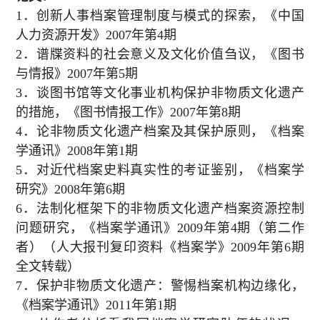
1
．创新人事档案管理制度与模式的探索，《中国
人力资源开发》
2007
年第
4
期
2
．谱牒资料的社会意义及文化价值刍议，《图书
与情报》
2007
年第
5
期
3
．谈图书馆等文化事业机构保护非物质文化遗产
的措施，《图书情报工作》
2007
年第
8
期
4
．论非物质文化遗产档案及其保护原则，《档案
学通讯》
2008
年第
1
期
5
．对近代档案史料真实性的考证鉴别，《档案学
研究》
2008
年第
6
期
6
．法制化框架下的非物质文化遗产档案资源控制
问题研究，《档案学通讯》
2009
年第
4
期（第二作
者）（人大报刊复印资料《档案学》
2009
年第
6
期
全文转载）
7
．保护非物质文化遗产：警惕档案机构边缘化，
《档案学通讯》
2011
年第
1
期