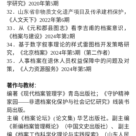
学研究》
2020
年第
5
期
32
．
山东省非物质文化遗产项目及传承建档保护
，
《人文天下》
2022
年第
6
期
33
．从《元和郡县图志》看李吉甫的档案意识，
《档案与建设》
2024
年第
2
期
34
．基于数字叙事理论的样式雷图档开发策略研
究，《北京档案》
2024
年第
5
期（第二作者）
35
．人事档案在退休人员权益保障中的问题及对
策，《人力资源服务》
2024
年第
5
期
著作与教材
：
编著《现代档案管理学》青岛出版社；《守护精神
家园——非遗档案化保护与社会记忆研究》线装书
局出版。
主编《档案论坛》
(
论文集
)
华艺出版社。副主编
《新编档案管理概论》（中国文史出版社）、 副主
编《档案工作科学化理论与实践探索》（山东人民