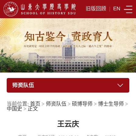
旧版回顾
|
EN
师资队伍
当前位置:
首页
>
师资队伍
>
硕博导师
>
博士生导师
>
中国史
>
正文
王云庆