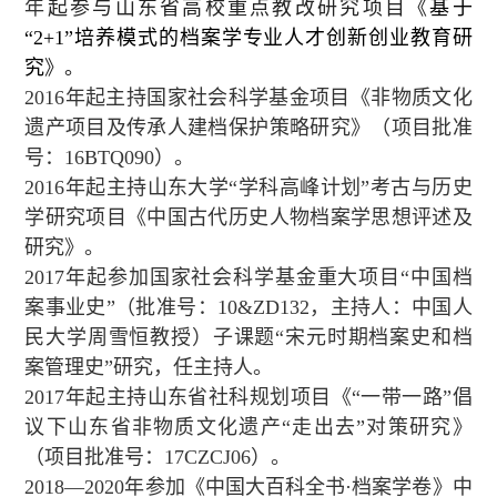
年
起参与山东省高校重点教改研究项目《
基于
“
2+1
”培养模式的档案学专业人才创新创业教育研
究
》。
2016
年起主持国家社会科学基金项目《非物质文化
遗产项目及传承人建档保护策略研究》（项目批准
号：
16BTQ090
）。
2016
年起主持山东大学“学科高峰计划”考古与历史
学研究项目《中国古代历史人物档案学思想评述及
研究》。
2017
年起参加国家社会科学基金重大项目“中国档
案事业史”（批准号：
10&ZD132
，主持人：中国人
民大学周雪恒教授）子课题“宋元时期档案史和档
案管理史”研究，任主持人。
2017
年起主持山东省社科规划项目《“一带一路”倡
议下山东省非物质文化遗产“走出去”对策研究》
（项目批准号：
17CZCJ06
）。
2018
—
2020
年参加《中国大百科全书
·
档案学卷》中