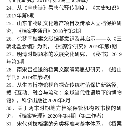
《文化研究》
2018
年第
2
期全文转载）
24
．从《全唐诗》看唐代驿传制度，《文史知识》
2017
年第
6
期
25
．山东非物质文化遗产项目及传承人立档保护研
究，《档案学通讯》
2018
年第
2
期
26
．徐梦莘档案文献编纂意识及其启示——以《三
朝北盟会编》为例，《档案学研究》
2019
年第
1
期
27
．明清时期题本的发展变化研究，《秘书》
2019
年第
3
期
28
．南宋吕祖谦的档案文献编纂思想研究，《船山
学刊》
2019
年第
6
期
29
．从生态博物馆视角探索传统村落保护新路径，
载《互动、融合与流动：全球当代性语境下的博物
馆》，科学出版社
2020
年
6
月
30
．关于两宋时期地方档案保管机构敕书楼的研
究，《档案管理》
2020
年第
4
期（第二作者）
31
．
宋代科技档案的分类标准与基本体系
，《档案