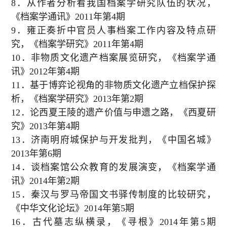
8
．从作者分析看我国档案学研究队伍的状况，
《档案学通讯》
2011
年第
4
期
9
．雍正奏折中官员人事档案工作内容及特点研
究，《档案学研究》
2011
年第
4
期
10
．非物质文化遗产档案展览研究，《档案学通
讯》
2012
年第
4
期
11
．基于博弈论视角的非物质文化遗产立档保护探
析，《档案学研究》
2013
年第
2
期
12
．论西夏王陵的遗产价值与申遗之路，《西夏研
究》
2013
年第
4
期
13
．济南明府城保护与开发批判，《中国名城》
2013
年第
6
期
14
．谈档案馆公众教育的发展演变
，
《档案学通
讯》
2014
年第
2
期
15
．秦汉与罗马帝国文书驿传制度的比较研究，
《中华文化论坛》
2014
年第
5
期
16
．古代墓志纵横录，《寻根》
2014
年第
5
期