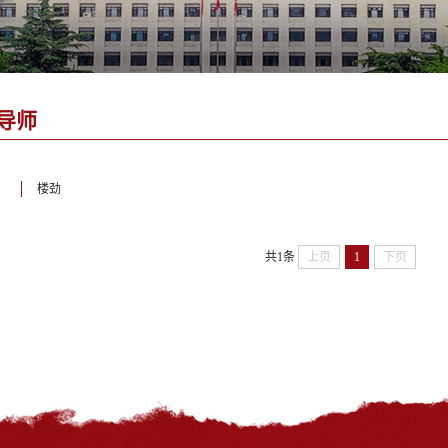
导师
楼劲
共1条
上页
1
下页