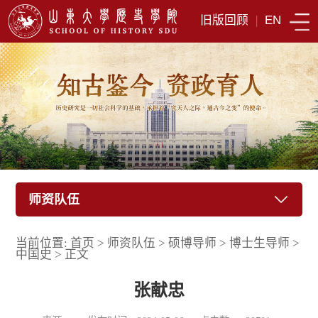
旧版回顾
|
EN
师资队伍
当前位置:
首页
>
师资队伍
>
硕博导师
>
博士生导师
>
中国史
>
正文
张献忠