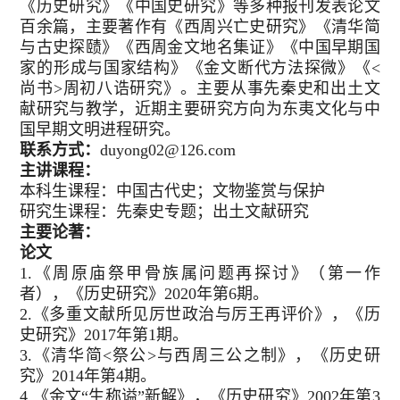
《历史研究》《中国史研究》等多种报刊发表论文
百余篇，主要著作有《西周兴亡史研究》《清华简
与古史探赜》《西周金文地名集证》《中国早期国
家的形成与国家结构》《金文断代方法探微》《<
尚书>周初八诰研究》。主要从事先秦史和出土文
献研究与教学，近期主要研究方向为东夷文化与中
国早期文明进程研究。
联系方式：
duyong02@126.com
主讲课程：
本科生课程：中国古代史；文物鉴赏与保护
研究生课程：先秦史专题；出土文献研究
主要论著：
论文
1.《周原庙祭甲骨族属问题再探讨》（第一作
者），《历史研究》2020年第6期。
2.《多重文献所见厉世政治与厉王再评价》，《历
史研究》2017年第1期。
3.《清华简<祭公>与西周三公之制》，《历史研
究》2014年第4期。
4.《金文“生称谥”新解》，《历史研究》2002年第3