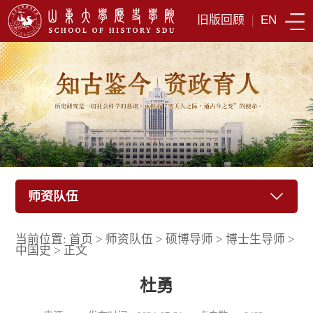
旧版回顾
|
EN
师资队伍
当前位置:
首页
>
师资队伍
>
硕博导师
>
博士生导师
>
中国史
>
正文
杜勇