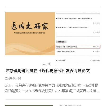
院开展“博物馆里的历史课”系列活动。活动以博物馆为“教室”、以
馆藏文物为“教材”，将课本知识深植于微缩的文物与历史场景
中。自启动以来，活动已先后走进大辛庄遗址博物馆、山东大学
校史馆和青州博物馆，在齐鲁大地上展开了一场场跨越千年的文
明对话。4月15日，首场历史课在大辛庄遗址博物馆开讲。大...
许存健副研究员在《近代史研究》发表专题论文
2026-05-14
近日，我院许存健副研究员撰写的《咸同之际长江中下游茶叶税
制的嬗变》一文在《近代史研究》2026年第3期正式发表。文章聚
焦于咸同之际长江开放通商所带来的茶叶税制争议问题，从央
地、省际、华洋博弈的多方视角，系统梳理晚清税制嬗变的过