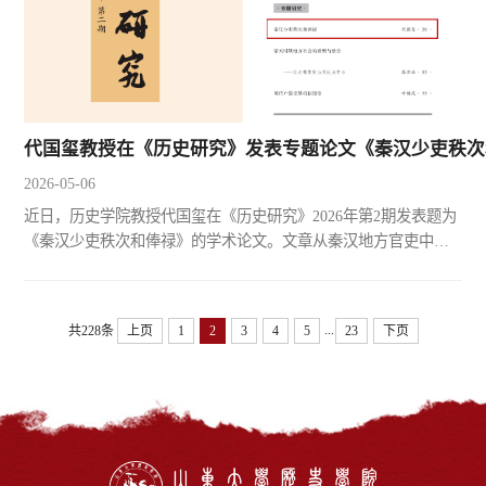
代国玺教授在《历史研究》发表专题论文《秦汉少吏秩次
2026-05-06
近日，历史学院教授代国玺在《历史研究》2026年第2期发表题为
《秦汉少吏秩次和俸禄》的学术论文。文章从秦汉地方官吏中的
少吏群体入手，针对传世文献记载简略而出土简牍资料又零散不
成系统的困境，系统阐释了秦汉少吏秩次和俸禄的变迁过程，深
入探讨秦汉少吏秩俸改革的动因及其历史意义。文章指出，秦代
...
共228条
上页
1
2
3
4
5
23
下页
确立的少吏秩俸制度在汉文帝至光武帝期间经历了六次频繁调
整，体现了汉朝（包括新莽）对少吏定位与激励的不断探索。这
些调整...