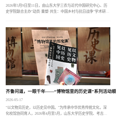
2026年5月9日至11日，由山东大学三农与近代中国研究中心、历
史学院联合主办“动员·重塑·共生：中国乡村与抗日战争”学术研讨
会在山东大学中心校区召开。山东大学党委常委、副校长曹现
强，东北师范大学原副校长、中国日本史学会会长韩东育出席开
幕式并致辞。《抗日战争研究》原主编高士华，山东大学人文社
科研究院院长郑敬斌、历史学院院长代国玺出席开幕式。山东大
学三农与近代中国研究中心主任、特聘教授杨瑞主持开幕式。曹
现...
齐鲁问道，一眼千年——“博物馆里的历史课”系列活动
2026-05-17
“以文物见历史，以历史见中国。”为传承中华优秀传统文化，深
化校馆协同育人，2026年4月至5月，山东大学历史学院、考古学