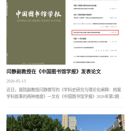
程，并探究其背后的利益博弈，揭示了传统税制对近代财政转型
的影响。文章指出，咸同之际，在战时财政困窘、地方权力扩张
和条约体系约束的多重压力下，清政府茶税制度出现从流通税向
出产税的...
闫静副教授在《中国图书馆学报》发表论文
2026-05-13
近日，我院副教授闫静撰写的《学科史研究与理论化阐释：档案
学科叙事的两种维度》一文在《中国图书馆学报》2026年第2期正
式发表。论文指出，在构建中国特色哲学社会科学时代背景下，
档案学亟须在回访学科传统与强化理论阐释中寻求知识自主性。
文章以“学科叙事”为核心概念，从“学科史研究”与“理论化阐释”两
大维度论述二者在塑造学科身份、实现学科认同、建构学术体系
和生成理论话语中的关键作用。文章认为，学科史研究通...